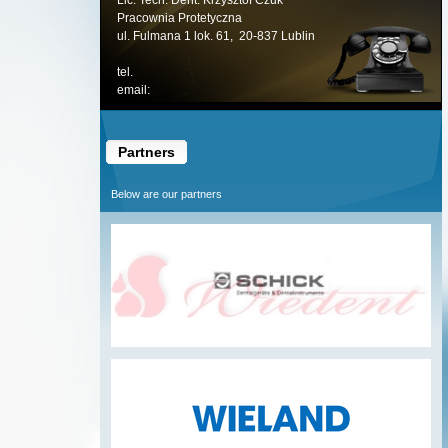
Lic. Tech. Dent. Krzysztof Czuk
Pracownia Protetyczna
ul. Fulmana 1 lok. 61, 20-837 Lublin
tel.
email:
Partners
Below are our partners