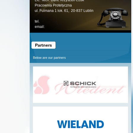
Lic. Tech. Dent. Krzysztof Czuk
Pracownia Protetyczna
ul. Fulmana 1 lok. 61, 20-837 Lublin
tel.
email:
Partners
Below are our partners