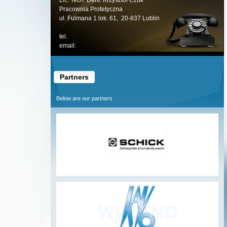
Lic. Tech. Dent. Krzysztof Czuk
Pracownia Protetyczna
ul. Fulmana 1 lok. 61, 20-837 Lublin
tel.
email:
Partners
Below are our partners