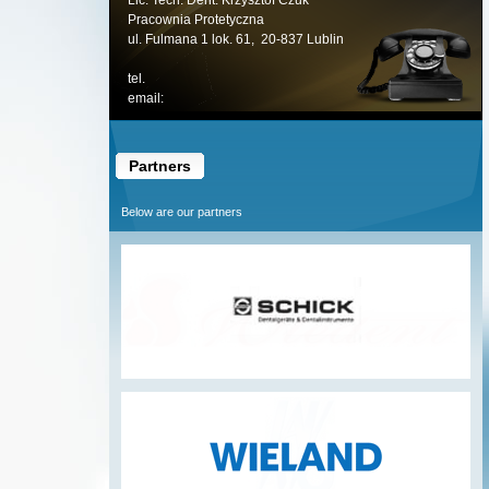
Lic. Tech. Dent. Krzysztof Czuk
Pracownia Protetyczna
ul. Fulmana 1 lok. 61, 20-837 Lublin
tel.
email:
Partners
Below are our partners